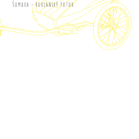
Šumava - Roklanský potok