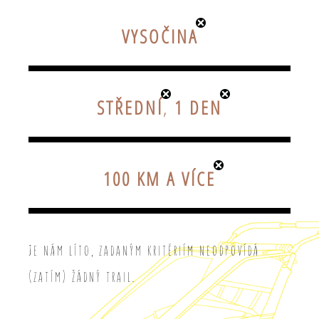
VYSOČINA
STŘEDNÍ
,
1 DEN
100 KM A VÍCE
Je nám líto, zadaným kritériím neodpovídá
(zatím) žádný trail.