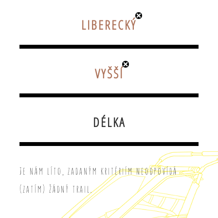
LIBERECKÝ
VYŠŠÍ
DÉLKA
Je nám líto, zadaným kritériím neodpovídá
(zatím) žádný trail.