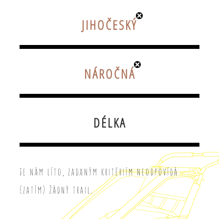
JIHOČESKÝ
NÁROČNÁ
DÉLKA
Je nám líto, zadaným kritériím neodpovídá
(zatím) žádný trail.