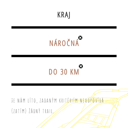
KRAJ
NÁROČNÁ
DO 30 KM
Je nám líto, zadaným kritériím neodpovídá
(zatím) žádný trail.