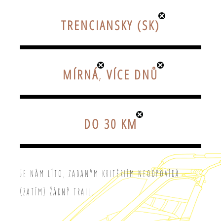
TRENCIANSKY (SK)
MÍRNÁ
,
VÍCE DNŮ
DO 30 KM
Je nám líto, zadaným kritériím neodpovídá
(zatím) žádný trail.