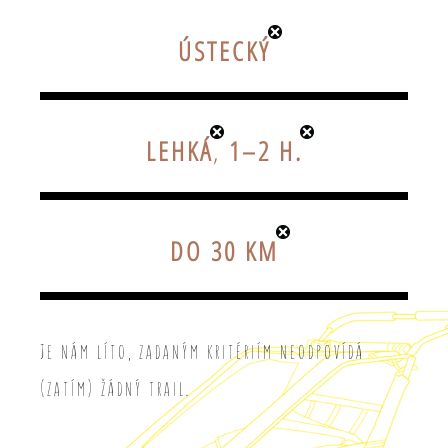
ÚSTECKÝ
LEHKÁ
,
1–2 H.
DO 30 KM
Je nám líto, zadaným kritériím neodpovídá
(zatím) žádný trail.