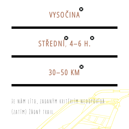
VYSOČINA
STŘEDNÍ
,
4–6 H.
30–50 KM
Je nám líto, zadaným kritériím neodpovídá
(zatím) žádný trail.