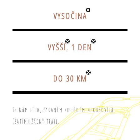
VYSOČINA
VYŠŠÍ
,
1 DEN
DO 30 KM
Je nám líto, zadaným kritériím neodpovídá
(zatím) žádný trail.