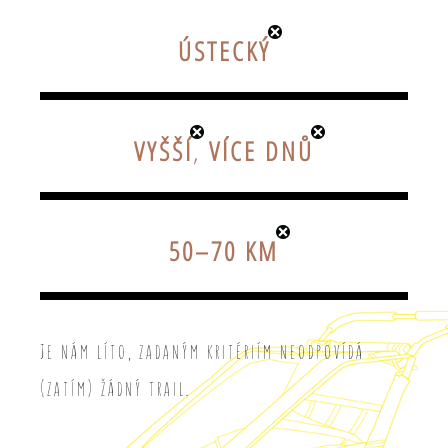
ÚSTECKÝ
VYŠŠÍ
,
VÍCE DNŮ
50–70 KM
Je nám líto, zadaným kritériím neodpovídá
(zatím) žádný trail.