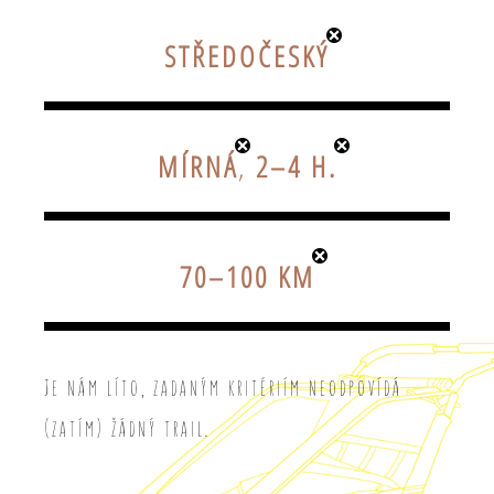
STŘEDOČESKÝ
MÍRNÁ
,
2–4 H.
70–100 KM
Je nám líto, zadaným kritériím neodpovídá
(zatím) žádný trail.