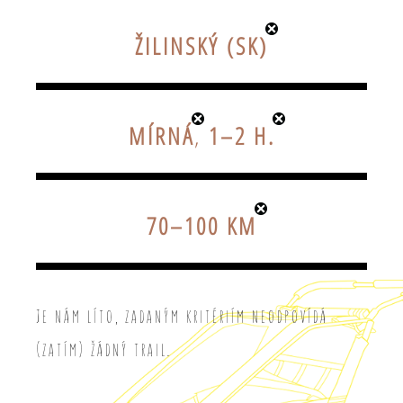
ŽILINSKÝ (SK)
MÍRNÁ
,
1–2 H.
70–100 KM
Je nám líto, zadaným kritériím neodpovídá
(zatím) žádný trail.