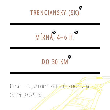
TRENCIANSKY (SK)
MÍRNÁ
,
4–6 H.
DO 30 KM
Je nám líto, zadaným kritériím neodpovídá
(zatím) žádný trail.