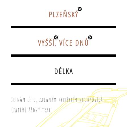
PLZEŇSKÝ
VYŠŠÍ
,
VÍCE DNŮ
DÉLKA
Je nám líto, zadaným kritériím neodpovídá
(zatím) žádný trail.