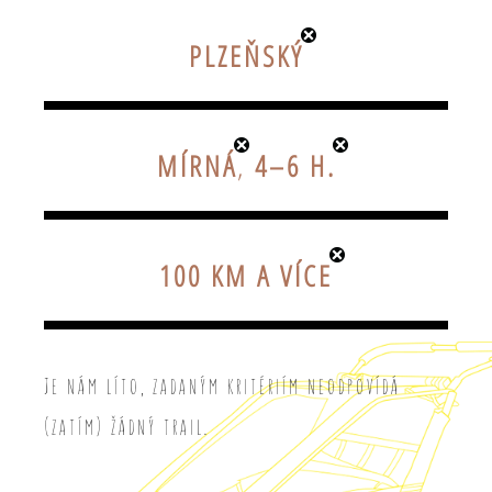
PLZEŇSKÝ
MÍRNÁ
,
4–6 H.
100 KM A VÍCE
Je nám líto, zadaným kritériím neodpovídá
(zatím) žádný trail.