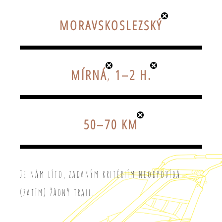
MORAVSKOSLEZSKÝ
MÍRNÁ
,
1–2 H.
50–70 KM
Je nám líto, zadaným kritériím neodpovídá
(zatím) žádný trail.