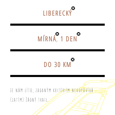
LIBERECKÝ
MÍRNÁ
,
1 DEN
DO 30 KM
Je nám líto, zadaným kritériím neodpovídá
(zatím) žádný trail.