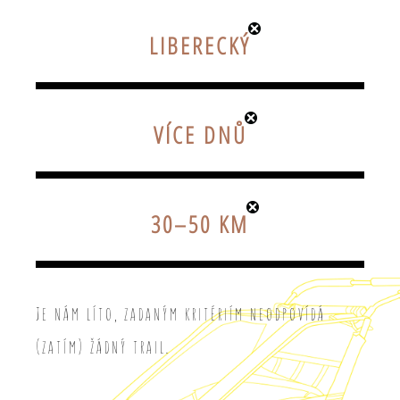
LIBERECKÝ
VÍCE DNŮ
30–50 KM
Je nám líto, zadaným kritériím neodpovídá
(zatím) žádný trail.