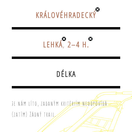
KRÁLOVÉHRADECKÝ
LEHKÁ
,
2–4 H.
DÉLKA
Je nám líto, zadaným kritériím neodpovídá
(zatím) žádný trail.