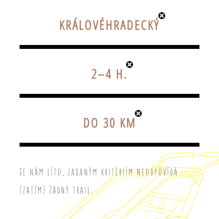
KRÁLOVÉHRADECKÝ
2–4 H.
DO 30 KM
Je nám líto, zadaným kritériím neodpovídá
(zatím) žádný trail.