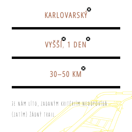
KARLOVARSKÝ
VYŠŠÍ
,
1 DEN
30–50 KM
Je nám líto, zadaným kritériím neodpovídá
(zatím) žádný trail.