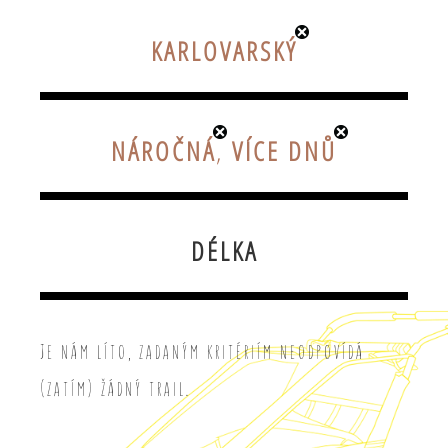
KARLOVARSKÝ
NÁROČNÁ
,
VÍCE DNŮ
DÉLKA
Je nám líto, zadaným kritériím neodpovídá
(zatím) žádný trail.