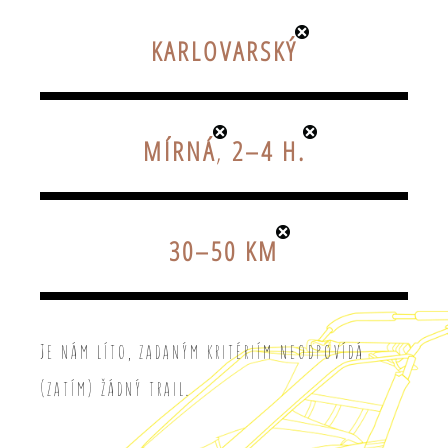
KARLOVARSKÝ
MÍRNÁ
,
2–4 H.
30–50 KM
Je nám líto, zadaným kritériím neodpovídá
(zatím) žádný trail.