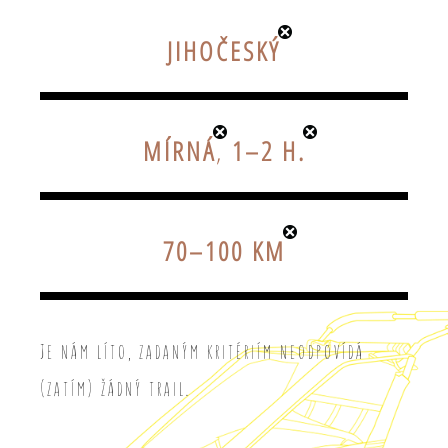
JIHOČESKÝ
MÍRNÁ
,
1–2 H.
70–100 KM
Je nám líto, zadaným kritériím neodpovídá
(zatím) žádný trail.