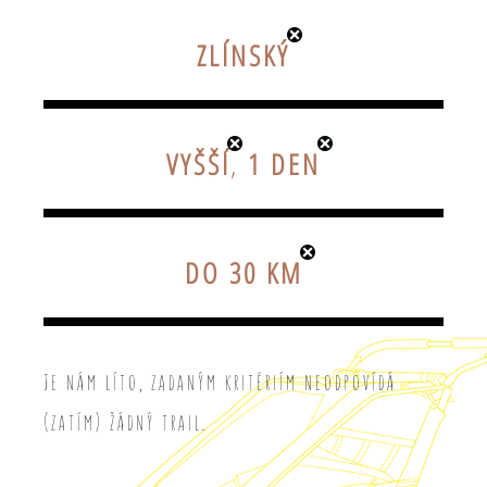
ZLÍNSKÝ
VYŠŠÍ
,
1 DEN
DO 30 KM
Je nám líto, zadaným kritériím neodpovídá
(zatím) žádný trail.