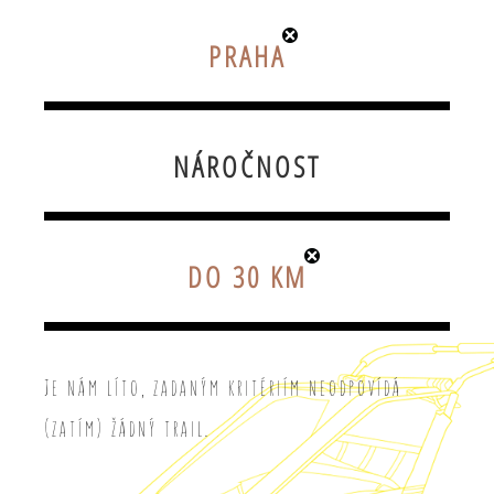
PRAHA
NÁROČNOST
DO 30 KM
Je nám líto, zadaným kritériím neodpovídá
(zatím) žádný trail.