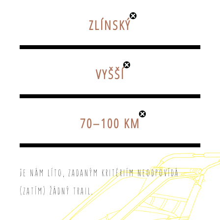
ZLÍNSKÝ
VYŠŠÍ
70–100 KM
Je nám líto, zadaným kritériím neodpovídá
(zatím) žádný trail.