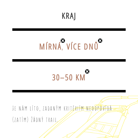
KRAJ
MÍRNÁ
,
VÍCE DNŮ
30–50 KM
Je nám líto, zadaným kritériím neodpovídá
(zatím) žádný trail.