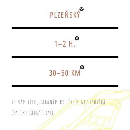
PLZEŇSKÝ
1–2 H.
30–50 KM
Je nám líto, zadaným kritériím neodpovídá
(zatím) žádný trail.