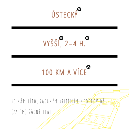
ÚSTECKÝ
VYŠŠÍ
,
2–4 H.
100 KM A VÍCE
Je nám líto, zadaným kritériím neodpovídá
(zatím) žádný trail.