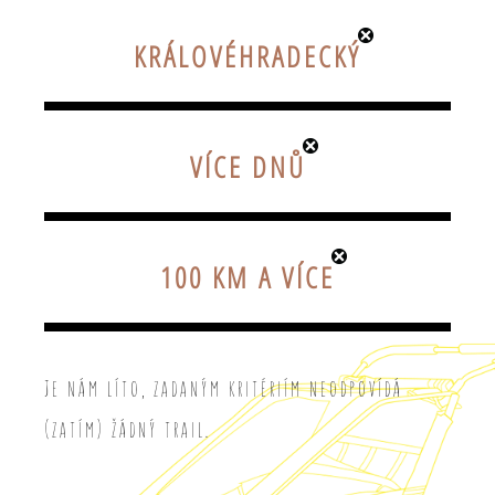
KRÁLOVÉHRADECKÝ
VÍCE DNŮ
100 KM A VÍCE
Je nám líto, zadaným kritériím neodpovídá
(zatím) žádný trail.