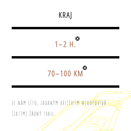
KRAJ
1–2 H.
70–100 KM
Je nám líto, zadaným kritériím neodpovídá
(zatím) žádný trail.