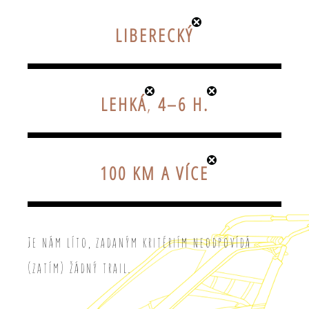
LIBERECKÝ
LEHKÁ
,
4–6 H.
100 KM A VÍCE
Je nám líto, zadaným kritériím neodpovídá
(zatím) žádný trail.