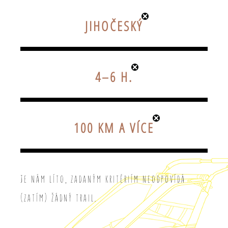
JIHOČESKÝ
4–6 H.
100 KM A VÍCE
Je nám líto, zadaným kritériím neodpovídá
(zatím) žádný trail.